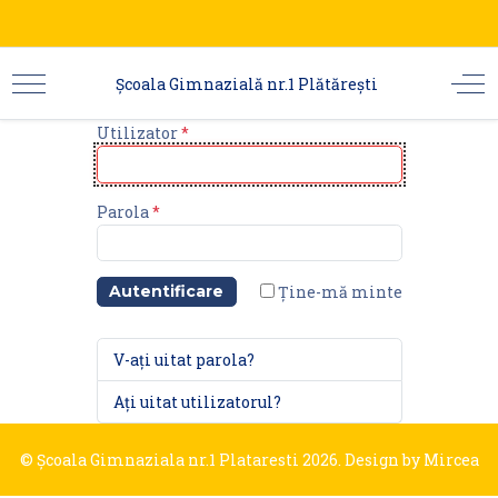
Şcoala Gimnazială nr.1 Plătărești
Utilizator
*
Parola
*
Ține-mă minte
Autentificare
V-ați uitat parola?
Ați uitat utilizatorul?
© Şcoala Gimnaziala nr.1 Plataresti 2026. Design by
Mircea