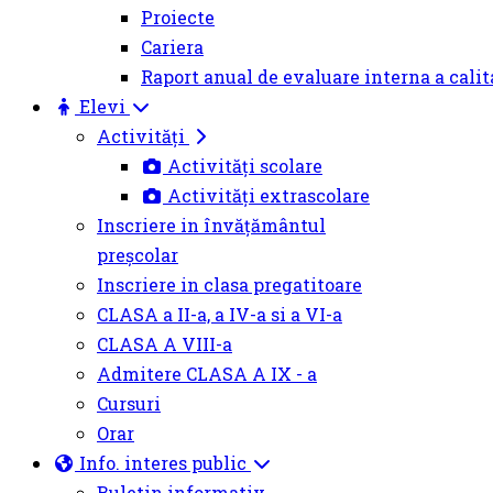
Proiecte
Cariera
Raport anual de evaluare interna a calit
Elevi
Activități
Activități scolare
Activități extrascolare
Inscriere in învățământul
preșcolar
Inscriere in clasa pregatitoare
CLASA a II-a, a IV-a si a VI-a
CLASA A VIII-a
Admitere CLASA A IX - a
Cursuri
Orar
Info. interes public
Buletin informativ