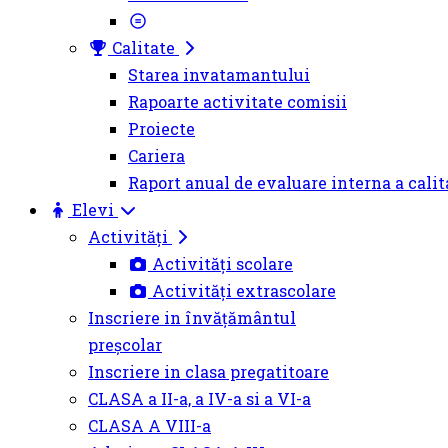
Calitate
Starea invatamantului
Rapoarte activitate comisii
Proiecte
Cariera
Raport anual de evaluare interna a calit
Elevi
Activități
Activități scolare
Activități extrascolare
Inscriere in învățământul
preșcolar
Inscriere in clasa pregatitoare
CLASA a II-a, a IV-a si a VI-a
CLASA A VIII-a