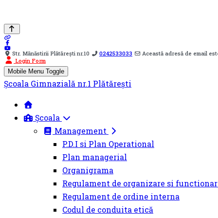
Str. Mănăstirii Plătărești nr.10
0242533033
Această adresă de email est
Login Form
Mobile Menu Toggle
Şcoala Gimnazială nr.1 Plătărești
Școala
Management
P.D.I si Plan Operational
Plan managerial
Organigrama
Regulament de organizare si functionar
Regulament de ordine interna
Codul de conduita etică