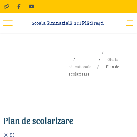
Şcoala Gimnazială nr.1 Plătărești
Sunteți aici:
Acasa
Plan de
Școala
Oferta
educationala
Plan de
scolarizare
scolarizare
Plan de scolarizare